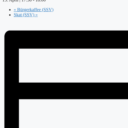
«
Bürgerkaffee (SSV)
Skat (SSV)
»