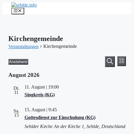
Zum
Inhalt
Menü
springen
Kirchengemeinde
Kirchengemeinde
Veranstaltungen
Veransta
Vera
Veranstaltungen
Anstehend
Liste
Ansic
Suche
Datum
Suche
Navi
wählen.
August 2026
und
Ansichten
11. August | 19:00
Di.
Navigati
11
Singkreis (KG)
15. August | 9:45
Sa.
15
Gottesdienst zur Einschulung (KG)
Sehlder Kirche
An der Kirche 1, Sehlde, Deutschland