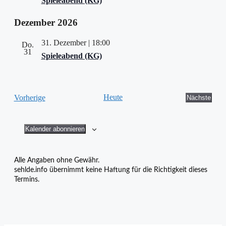
Spieleabend (KG)
Dezember 2026
31. Dezember | 18:00
Do.
31
Spieleabend (KG)
Veranstaltungen
Heute
Vorherige
Nächste
Veransta
Kalender abonnieren
Alle Angaben ohne Gewähr.
sehlde.info übernimmt keine Haftung für die Richtigkeit dieses
Termins.