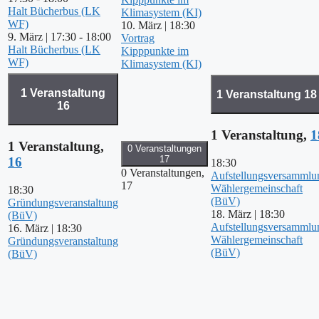
Halt Bücherbus (LK
Klimasystem (KI)
WF)
10. März | 18:30
9. März | 17:30
-
18:00
Vortrag
Halt Bücherbus (LK
Kipppunkte im
WF)
Klimasystem (KI)
1 Veranstaltung
1 Veranstaltung
18
16
1 Veranstaltung,
1
1 Veranstaltung,
0 Veranstaltungen
17
16
18:30
0 Veranstaltungen,
Aufstellungsversammlu
17
Wählergemeinschaft
18:30
(BüV)
Gründungsveranstaltung
18. März | 18:30
(BüV)
Aufstellungsversammlu
16. März | 18:30
Wählergemeinschaft
Gründungsveranstaltung
(BüV)
(BüV)