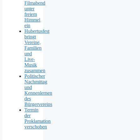
Filmabend
unter
freiem
Himmel
ein
Hubertusfest
bringt
Vereine,
Familien
und
Live-
Musik
zusammen
Politischer
Nachmittag
und
Kennenlernen
des
Bürgervereins
Termin
der
Proklamation
verschoben