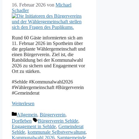
16. Februar 2026
von
Michael
Schadler
Rund 60 Gäste informierten sich am
11. Februar 2026 im Sportheim über
die geplante Wählergemeinschaft und
einen Bürgerverein. Ziel ist, die
Ratsbildung bei der Kommunalwahl
2026 zu sichern und Engagement vor
Ort zu stärken.
#Sehlde #Kommunalwahl2026
#Wählergemeinschaft #Bürgerverein
#Gemeinderat
Weiterlesen
Kategorien
Allgemein
,
Bürgerverein
,
Schlagwörter
Dorfleben
Bürgerverein Sehlde
,
Engagement in Sehlde
,
Gemeinderat
Sehlde
,
kommunale Selbstverwaltung
,
Kommunalwahl 2026
,
Samtgemeinde