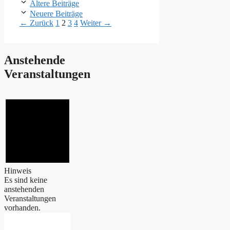
Ältere Beiträge
Neuere Beiträge
Seite
Seite
Seite
Seite
←
Zurück
1
2
3
4
Weiter
→
Anstehende
Veranstaltungen
Hinweis
Es sind keine
anstehenden
Veranstaltungen
vorhanden.