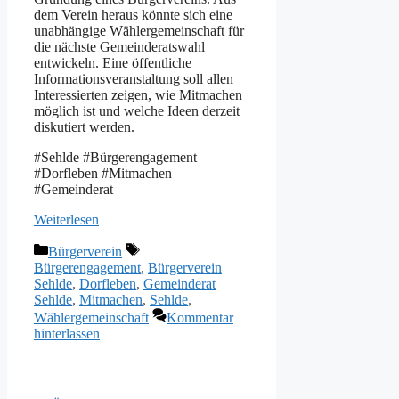
dem Verein heraus könnte sich eine
unabhängige Wählergemeinschaft für
die nächste Gemeinderatswahl
entwickeln. Eine öffentliche
Informationsveranstaltung soll allen
Interessierten zeigen, wie Mitmachen
möglich ist und welche Ideen derzeit
diskutiert werden.
#Sehlde #Bürgerengagement
#Dorfleben #Mitmachen
#Gemeinderat
Weiterlesen
Kategorien
Schlagwörter
Bürgerverein
Bürgerengagement
,
Bürgerverein
Sehlde
,
Dorfleben
,
Gemeinderat
Sehlde
,
Mitmachen
,
Sehlde
,
Wählergemeinschaft
Kommentar
hinterlassen