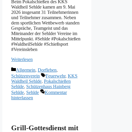
Beim Pokalschießen des KKS
Waldheil Sehlde kamen am 9. Mai
2026 insgesamt 31 Teilnehmerinnen
und Teilnehmer zusammen. Neben
dem sportlichen Wettbewerb standen
Gespräche, Teamgeist und das
Miteinander der Sehlder Vereine im
Mittelpunkt. #Sehlde #Pokalschießen
#WaldheilSehlde #Schießsport
#Vereinsleben
Weiterlesen
Kategorien
Allgemein
,
Dorfleben
,
Schlagwörter
Schützenverein
Feuerwehr
,
KKS
Waldheil Sehlde
,
Pokalschießen
Sehlde
,
Schützenhaus Hainberg
Sehlde
,
Sehlde
Kommentar
hinterlassen
Grill-Gottesdienst mit