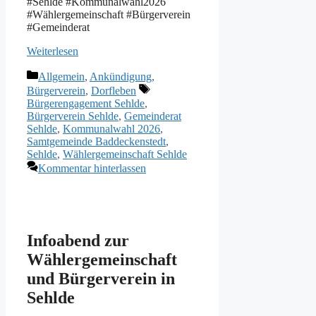
#Sehlde #Kommunalwahl2026
#Wählergemeinschaft #Bürgerverein
#Gemeinderat
Weiterlesen
Kategorien
Allgemein
,
Ankündigung
,
Schlagwörter
Bürgerverein
,
Dorfleben
Bürgerengagement Sehlde
,
Bürgerverein Sehlde
,
Gemeinderat
Sehlde
,
Kommunalwahl 2026
,
Samtgemeinde Baddeckenstedt
,
Sehlde
,
Wählergemeinschaft Sehlde
Kommentar hinterlassen
Infoabend zur
Wählergemeinschaft
und Bürgerverein in
Sehlde