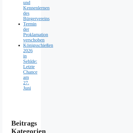
und
Kennenlernen
des
Bürgervereins
Termin
der
Proklamation
verschoben
Königsschießen
2026
in
Sehlde:
Letzte
Chance
am
27.
Juni
Beitrags
Kategorien