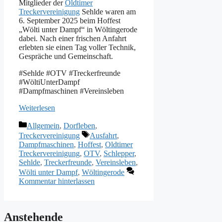
Mitglieder der
Oldtimer
Treckervereinigung
Sehlde waren am
6. September 2025 beim Hoffest
„Wölti unter Dampf“ in Wöltingerode
dabei. Nach einer frischen Anfahrt
erlebten sie einen Tag voller Technik,
Gespräche und Gemeinschaft.
#Sehlde #OTV #Treckerfreunde
#WöltiUnterDampf
#Dampfmaschinen #Vereinsleben
Weiterlesen
Kategorien
Allgemein
,
Dorfleben
,
Schlagwörter
Treckervereinigung
Ausfahrt
,
Dampfmaschinen
,
Hoffest
,
Oldtimer
Treckervereinigung
,
OTV
,
Schlepper
,
Sehlde
,
Treckerfreunde
,
Vereinsleben
,
Wölti unter Dampf
,
Wöltingerode
Kommentar hinterlassen
Anstehende