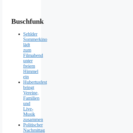
Buschfunk
Sehlder
Sommerkino
lädt
zum
Filmabend
unter
freiem
Himmel
ein
Hubertusfest
bringt
Vereine,
Familien
und
Live-
Musik
zusammen
Politischer
Nachmittag