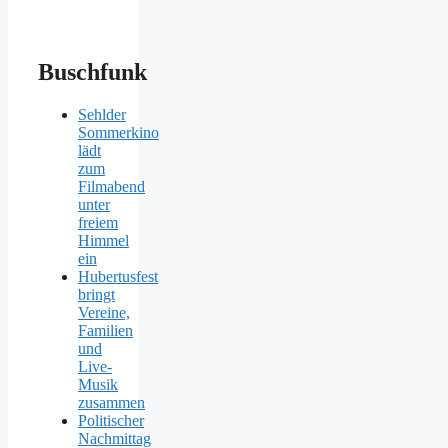
Buschfunk
Sehlder
Sommerkino
lädt
zum
Filmabend
unter
freiem
Himmel
ein
Hubertusfest
bringt
Vereine,
Familien
und
Live-
Musik
zusammen
Politischer
Nachmittag