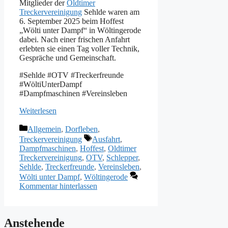
Mitglieder der
Oldtimer
Treckervereinigung
Sehlde waren am
6. September 2025 beim Hoffest
„Wölti unter Dampf“ in Wöltingerode
dabei. Nach einer frischen Anfahrt
erlebten sie einen Tag voller Technik,
Gespräche und Gemeinschaft.
#Sehlde #OTV #Treckerfreunde
#WöltiUnterDampf
#Dampfmaschinen #Vereinsleben
Weiterlesen
Kategorien
Allgemein
,
Dorfleben
,
Schlagwörter
Treckervereinigung
Ausfahrt
,
Dampfmaschinen
,
Hoffest
,
Oldtimer
Treckervereinigung
,
OTV
,
Schlepper
,
Sehlde
,
Treckerfreunde
,
Vereinsleben
,
Wölti unter Dampf
,
Wöltingerode
Kommentar hinterlassen
Anstehende