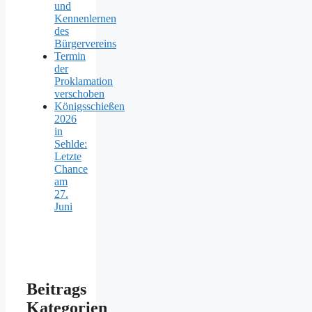
und
Kennenlernen
des
Bürgervereins
Termin
der
Proklamation
verschoben
Königsschießen
2026
in
Sehlde:
Letzte
Chance
am
27.
Juni
Beitrags
Kategorien